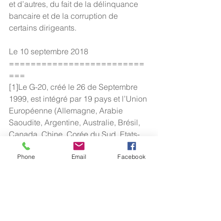
et d’autres, du fait de la délinquance 
bancaire et de la corruption de 
certains dirigeants.
Le 10 septembre 2018
=========================
===
[1]Le G-20, créé le 26 de Septembre 
1999, est intégré par 19 pays et l’Union 
Européenne (Allemagne, Arabie 
Saoudite, Argentine, Australie, Brésil, 
Canada, Chine, Corée du Sud, Etats-
Unis, France, Inde, Indonésie, Italie, 
Phone
Email
Facebook
Japon, Mexique, Russie, Royaume-
Uni, Afrique du Sud et Turquie). 
L’Espagne est un invité permanent des 
réunions du G20. Tous les ans, le pays 
qui préside le forum choisit d’autres 
invités: l’Argentine a invité le Chili et 