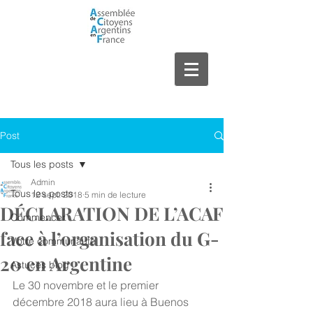
Post
Tous les posts
Admin
Tous les posts
12 sept. 2018
5 min de lecture
DÉCLARATION DE L’ACAF
Commencer
face à l’organisation du G-
Votre communauté
20 en Argentine
Astuces blog
Le 30 novembre et le premier 
décembre 2018 aura lieu à Buenos 