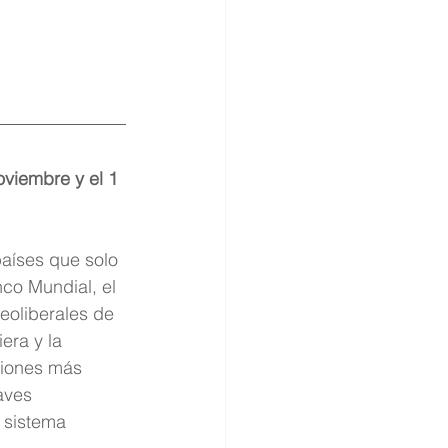
viembre y el 1 
aíses que solo 
co Mundial, el 
neoliberales de 
era y la 
ciones más 
aves 
 sistema 