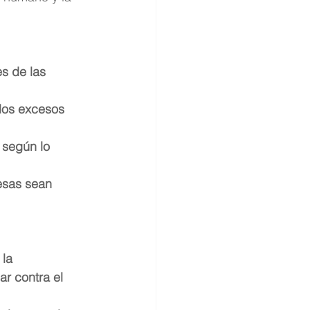
es de las 
los excesos  
 según lo 
esas sean 
la 
ar contra el 