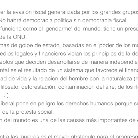
er la evasión fiscal generalizada por los grandes grup
No habrá democracia política sin democracia fiscal.
 funciona como el 'gendarme' del mundo, tiene un pres
de la ONU.
rmas de golpe de estado, basadas en el poder de los m
dios legales y financieros violan los principios de la d
eblos que deciden desarrollarse de manera independie
ental es el resultado de un sistema que favorece el finan
ad de vida y la relación del hombre con la naturaleza (
fosato, deforestación, contaminación del aire, de los río
...)
liberal pone en peligro los derechos humanos porque s
 de la protesta social.
ción del mundo es una de las causas más importantes de
ontra las mujeres es el mayor obstáculo para el progres