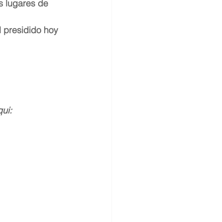
s lugares de 
l presidido hoy 
ui: