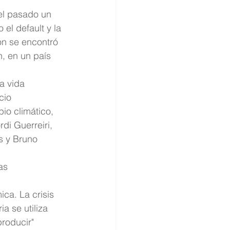
el pasado un 
el default y la 
ón se encontró 
, en un país 
a vida 
cio 
io climático,  
i Guerreiri, 
s y Bruno 
as 
ca. La crisis 
a se utiliza 
roducir" 