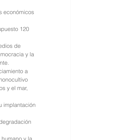
os económicos 
upuesto 120 
edios de 
emocracia y la 
nte.
ciamiento a 
monocultivo 
s y el mar, 
u implantación 
 degradación 
o humano y la 