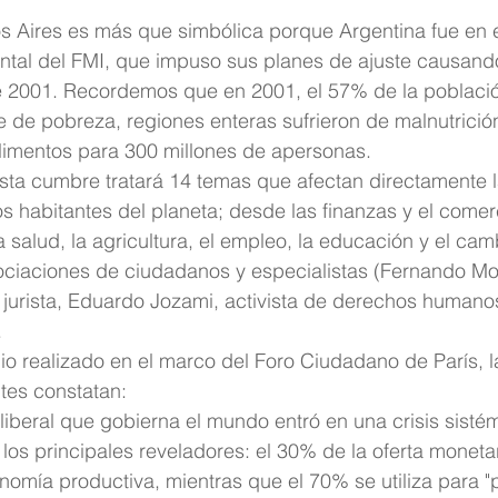
s Aires es más que simbólica porque Argentina fue en 
ntal del FMI, que impuso sus planes de ajuste causando 
 de 2001. Recordemos que en 2001, el 57% de la poblaci
e de pobreza, regiones enteras sufrieron de malnutrición
limentos para 300 millones de apersonas.
ta cumbre tratará 14 temas que afectan directamente l
os habitantes del planeta; desde las finanzas y el comer
a salud, la agricultura, el empleo, la educación y el camb
iaciones de ciudadanos y especialistas (Fernando Mord
 jurista, Eduardo Jozami, activista de derechos humano
.
o realizado en el marco del Foro Ciudadano de París, l
tes constatan:
liberal que gobierna el mundo entró en una crisis sistémi
los principales reveladores: el 30% de la oferta monetari
onomía productiva, mientras que el 70% se utiliza para "p