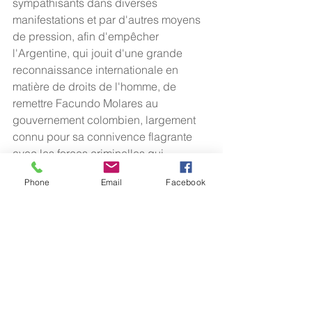
sympathisants dans diverses 
manifestations et par d'autres moyens 
de pression, afin d'empêcher 
l'Argentine, qui jouit d'une grande 
reconnaissance internationale en 
matière de droits de l'homme, de 
remettre Facundo Molares au 
gouvernement colombien, largement 
connu pour sa connivence flagrante 
avec les forces criminelles qui 
menacent en permanence la vie de 
Phone
Email
Facebook
ses citoyens et les droits de l'homme 
fondamentaux, comme l'attestent les 
événements récents :
-Dans les 5 années qui ont suivi la 
signature des accords de paix, 292 
membres démobilisés des FARC et 
1270 activistes sociaux et défenseurs 