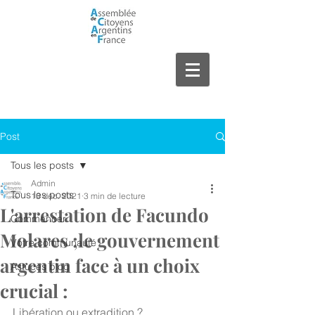
Post
Tous les posts
Admin
Tous les posts
13 déc. 2021
3 min de lecture
L'arrestation de Facundo
Commencer
Molares ;le gouvernement
Votre communauté
argentin face à un choix
Astuces blog
crucial :
Libération ou extradition ?