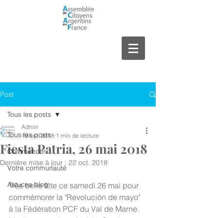
Post
Tous les posts
Admin
Tous les posts
19 oct. 2018
1 min de lecture
Fiesta Patria, 26 mai 2018
Commencer
Dernière mise à jour :
22 oct. 2018
Votre communauté
Astuces blog
Très belle fête ce samedi 26 mai pour 
commémorer la "Revolución de mayo" 
à la Fédération PCF du Val de Marne. 